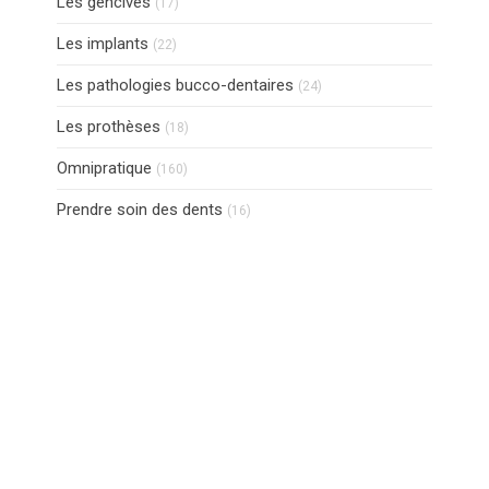
Les gencives
(17)
Articles Count
Les implants
(22)
Articles Count
Les pathologies bucco-dentaires
(24)
Articles Count
Les prothèses
(18)
Articles Count
Omnipratique
(160)
Articles Count
Prendre soin des dents
(16)