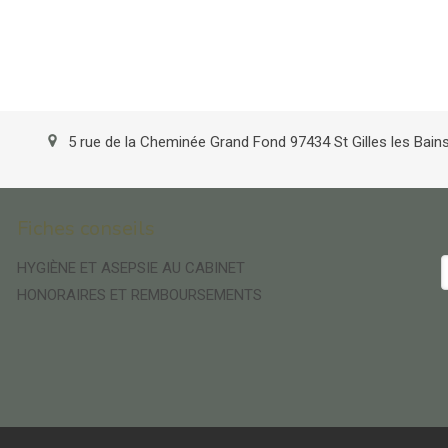
5 rue de la Cheminée Grand Fond
97434
St Gilles les Bain
Fiches conseils
HYGIÈNE ET ASEPSIE AU CABINET
HONORAIRES ET REMBOURSEMENTS