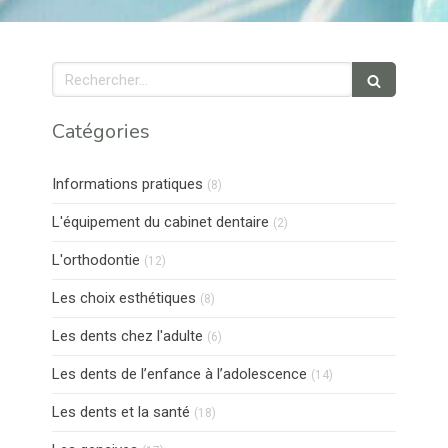
Rechercher
Catégories
Articles Count
Informations pratiques
(8)
Articles Count
L'équipement du cabinet dentaire
(2)
Articles Count
L'orthodontie
(12)
Articles Count
Les choix esthétiques
(8)
Articles Count
Les dents chez l'adulte
(6)
Articles Count
Les dents de l’enfance à l’adolescence
(14)
Articles Count
Les dents et la santé
(18)
Articles Count