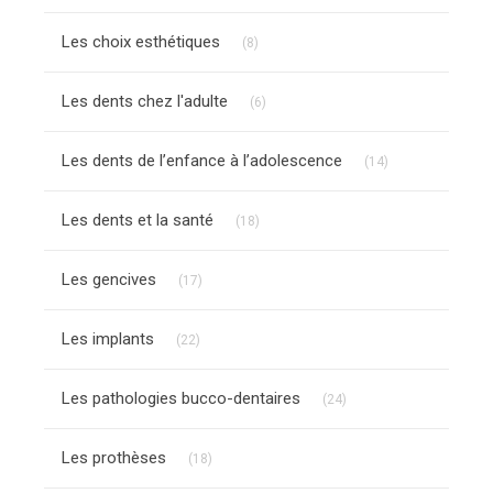
Articles Count
Les choix esthétiques
(8)
Articles Count
Les dents chez l'adulte
(6)
Articles Count
Les dents de l’enfance à l’adolescence
(14)
Articles Count
Les dents et la santé
(18)
Articles Count
Les gencives
(17)
Articles Count
Les implants
(22)
Articles Count
Les pathologies bucco-dentaires
(24)
Articles Count
Les prothèses
(18)