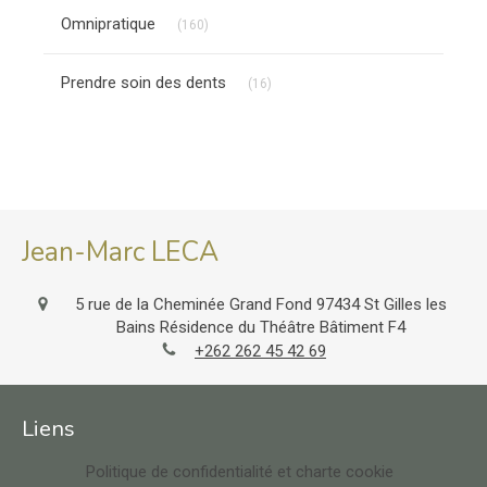
Articles Count
Omnipratique
(160)
Articles Count
Prendre soin des dents
(16)
Jean-Marc LECA
5 rue de la Cheminée Grand Fond
97434
St Gilles les
Bains
Résidence du Théâtre Bâtiment F4
+262 262 45 42 69
Liens
Politique de confidentialité et charte cookie