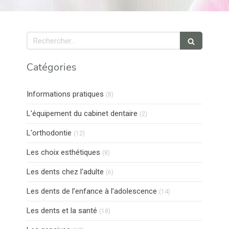
Rechercher
Catégories
Articles Count
Informations pratiques
(8)
Articles Count
L'équipement du cabinet dentaire
(2)
Articles Count
L'orthodontie
(12)
Articles Count
Les choix esthétiques
(8)
Articles Count
Les dents chez l'adulte
(6)
Articles Count
Les dents de l’enfance à l’adolescence
(14)
Articles Count
Les dents et la santé
(18)
Articles Count