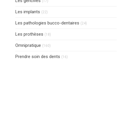
Les gencives
(17)
Articles Count
Les implants
(22)
Articles Count
Les pathologies bucco-dentaires
(24)
Articles Count
Les prothèses
(18)
Articles Count
Omnipratique
(160)
Articles Count
Prendre soin des dents
(16)