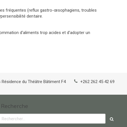
des fréquentes (reflux gastro-œsophagiens, troubles
persensibilité dentaire.
consommation d’aliments trop acides et d’adopter
un
s
Résidence du Théâtre Bâtiment F4
+262 262 45 42 69
Recherche
Rechercher