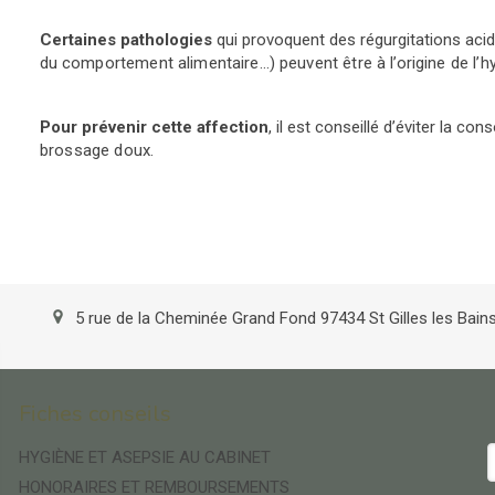
Certaines pathologies
qui provoquent des régurgitations aci
du
comportement alimentaire…) peuvent être à l’origine de l’hy
Pour prévenir cette affection
, il est conseillé d’éviter la 
brossage doux.
5 rue de la Cheminée Grand Fond
97434
St Gilles les Bain
Fiches conseils
HYGIÈNE ET ASEPSIE AU CABINET
HONORAIRES ET REMBOURSEMENTS