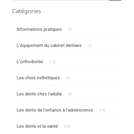
Catégories
Articles Count
Informations pratiques
(8)
Articles Count
L'équipement du cabinet dentaire
(2)
Articles Count
L'orthodontie
(12)
Articles Count
Les choix esthétiques
(8)
Articles Count
Les dents chez l'adulte
(6)
Articles Count
Les dents de l’enfance à l’adolescence
(14)
Articles Count
Les dents et la santé
(18)