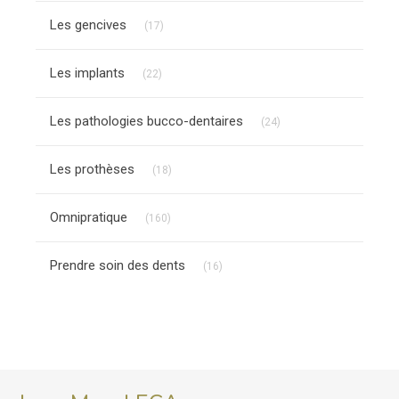
Articles Count
Les gencives
(17)
Articles Count
Les implants
(22)
Articles Count
Les pathologies bucco-dentaires
(24)
Articles Count
Les prothèses
(18)
Articles Count
Omnipratique
(160)
Articles Count
Prendre soin des dents
(16)