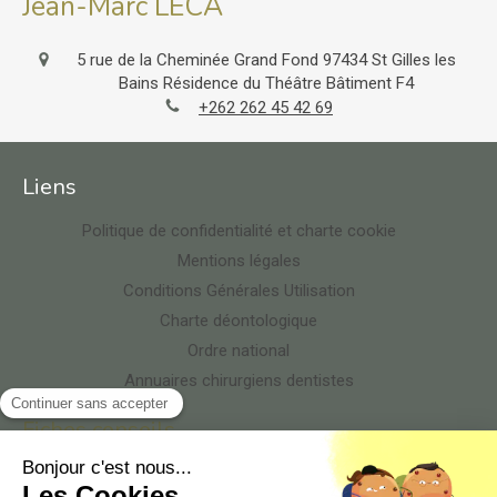
Jean-Marc LECA
5 rue de la Cheminée Grand Fond
97434
St Gilles les
Bains
Résidence du Théâtre Bâtiment F4
+262 262 45 42 69
Liens
Politique de confidentialité et charte cookie
Mentions légales
Conditions Générales Utilisation
Charte déontologique
Ordre national
Annuaires chirurgiens dentistes
Fiches conseils
HYGIÈNE ET ASEPSIE AU CABINET