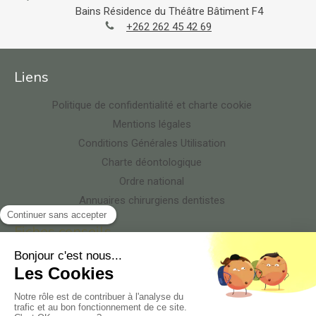
Bains
Résidence du Théâtre Bâtiment F4
+262 262 45 42 69
Liens
Politique de confidentialité et charte cookie
Mentions légales
Conditions Générales Utilisation
Charte déontologique
Ordre national
Annuaires chirurgiens dentistes
Fiches conseils
HYGIÈNE ET ASEPSIE AU CABINET
HONORAIRES ET REMBOURSEMENTS