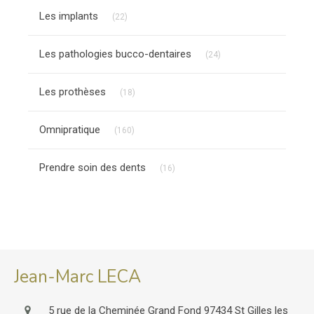
Articles Count
Les implants
(22)
Articles Count
Les pathologies bucco-dentaires
(24)
Articles Count
Les prothèses
(18)
Articles Count
Omnipratique
(160)
Articles Count
Prendre soin des dents
(16)
Jean-Marc LECA
5 rue de la Cheminée Grand Fond
97434
St Gilles les