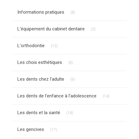
Articles Count
Informations pratiques
(8)
Articles Count
L'équipement du cabinet dentaire
(2)
Articles Count
L'orthodontie
(12)
Articles Count
Les choix esthétiques
(8)
Articles Count
Les dents chez l'adulte
(6)
Articles Count
Les dents de l’enfance à l’adolescence
(14)
Articles Count
Les dents et la santé
(18)
Articles Count
Les gencives
(17)